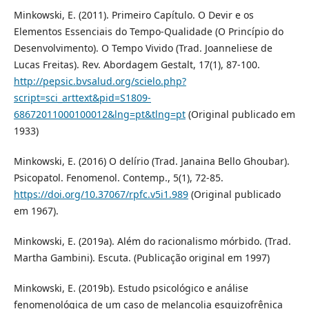
Minkowski, E. (2011). Primeiro Capítulo. O Devir e os
Elementos Essenciais do Tempo-Qualidade (O Princípio do
Desenvolvimento). O Tempo Vivido (Trad. Joanneliese de
Lucas Freitas). Rev. Abordagem Gestalt, 17(1), 87-100.
http://pepsic.bvsalud.org/scielo.php?
script=sci_arttext&pid=S1809-
68672011000100012&lng=pt&tlng=pt
(Original publicado em
1933)
Minkowski, E. (2016) O delírio (Trad. Janaina Bello Ghoubar).
Psicopatol. Fenomenol. Contemp., 5(1), 72-85.
https://doi.org/10.37067/rpfc.v5i1.989
(Original publicado
em 1967).
Minkowski, E. (2019a). Além do racionalismo mórbido. (Trad.
Martha Gambini). Escuta. (Publicação original em 1997)
Minkowski, E. (2019b). Estudo psicológico e análise
fenomenológica de um caso de melancolia esquizofrênica