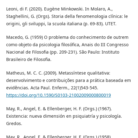
Leoni, di F. (2020). Eugène Minkowski. In Molaro, A.,
Staghellini, G. (Orgs). Storia della fenomenologia clínica: le
origini, gli sviluppi, la scuola italiana (p. 69-83). UTET.
Macedo, G. (1959) O problema do conhecimento de outrem
como objeto da psicologia filosófica, Anais do III Congresso
Nacional de Filosofia (pp. 209-231). São Paulo: Instituto
Brasileiro de Filosofia.
Matheus, M. C. C. (2009). Metassíntese qualitativa:
desenvolvimento e contribuições para a prática baseada em
evidências. Acta Paul. Enferm., 22(1)543-545.
https://doi.org/10.1590/S0103-21002009000800019
May, R., Angel, E. & Ellenberger, H. F. (Orgs.) (1967).
Existencia: nueva dimensión en psiquiatría y psicología.
Gredos.
May, R., Angel, E. & Ellenberger, H. F. (Orgs.) (1958).