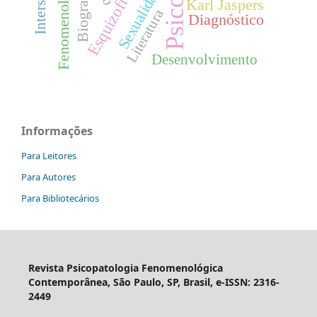
Fenomenologia.
Esquizofrenia
Sexualidade
Biografia
Karl Jaspers
Literatura
Diagnóstico
Desenvolvimento
Informações
Para Leitores
Para Autores
Para Bibliotecários
Revista Psicopatologia Fenomenológica
Contemporânea, São Paulo, SP, Brasil, e-ISSN: 2316-
2449