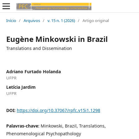
Início
/
Arquivos
/
v. 15 n. 1 (2026)
/
Artigo original
Eugène Minkowski in Brazil
Translations and Dissemination
Adriano Furtado Holanda
UFPR
Letícia Jardim
UFPR
DOI:
https://doi.org/10.37067/rpfc.v15i1.1298
Palavras-chave:
Minkowski, Brazil, Translations,
Phenomenological Psychopathology