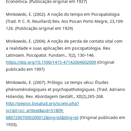
Económica. (Publicação original em 1927)
Minkowski, E. (2002). A noção do tempo em Psicopatologia
(Trad. P. C. R. Reuillard) Rev. Ass Psican Porto Alegre, 23,109-
126. (Publicação original em 1929)
Minkowski, E. (2004). A noção de perda de contato vital com
a realidade e suas aplicações em psicopatologia. Rev.
Latinoam. Psicopatol. Fundam., 7(2), 130–146.
https://doi.org/10.1590/1415-47142004002009
(Original
publicado em 1997)
Minkowski, E. (2007). Prólogo. Le temps vécu: Études
phénoménologiques et psychopathologiques. (Trad. Adriano
Holanda). Rev. Abordagem Gestált., XII(2),265-268.
http://pepsic.bvsalud.org/scielo.php?
script=sci_arttext&pid=S1809-
68672007000200012&lng=pt&tlng=pt
(Original publicado em
1933).