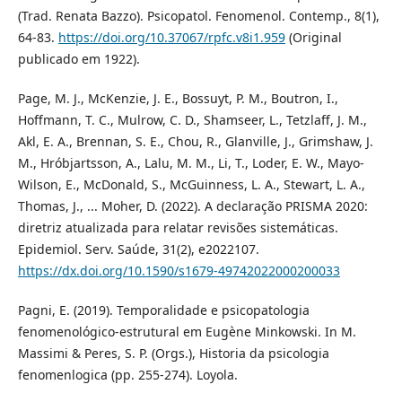
(Trad. Renata Bazzo). Psicopatol. Fenomenol. Contemp., 8(1),
64-83.
https://doi.org/10.37067/rpfc.v8i1.959
(Original
publicado em 1922).
Page, M. J., McKenzie, J. E., Bossuyt, P. M., Boutron, I.,
Hoffmann, T. C., Mulrow, C. D., Shamseer, L., Tetzlaff, J. M.,
Akl, E. A., Brennan, S. E., Chou, R., Glanville, J., Grimshaw, J.
M., Hróbjartsson, A., Lalu, M. M., Li, T., Loder, E. W., Mayo-
Wilson, E., McDonald, S., McGuinness, L. A., Stewart, L. A.,
Thomas, J., ... Moher, D. (2022). A declaração PRISMA 2020:
diretriz atualizada para relatar revisões sistemáticas.
Epidemiol. Serv. Saúde, 31(2), e2022107.
https://dx.doi.org/10.1590/s1679-49742022000200033
Pagni, E. (2019). Temporalidade e psicopatologia
fenomenológico-estrutural em Eugène Minkowski. In M.
Massimi & Peres, S. P. (Orgs.), Historia da psicologia
fenomenlogica (pp. 255-274). Loyola.